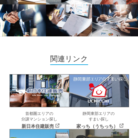
関連リンク
首都圏エリアの
静岡東部エリアの
分譲マンション探し
すまい探し
新日本住建販売
家っち（うちっち）