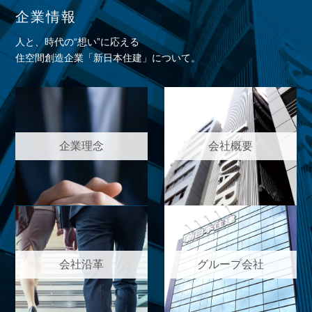
企業情報
人と、時代の“想い”に応える
住空間創造企業「新日本住建」について。
企業理念
会社概要
会社沿革
グループ会社