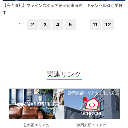
【完売御礼】ファインスクェア茅ヶ崎東海岸 キャンセル待ち受付
中
1
2
3
4
5
...
11
12
関連リンク
首都圏エリアの
静岡東部エリアの