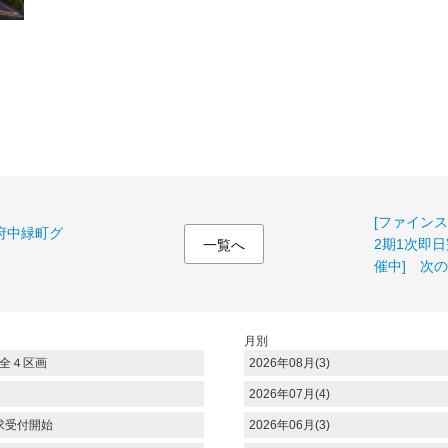
[ファイン
府中緑町グ
2期1次即
一覧へ
催中] 次の
月別
全４区画
2026年08月(3)
2026年07月(4)
求受付開始
2026年06月(3)