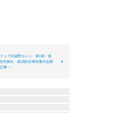
スクェア武蔵野セレン 第1期・第
日完売御礼 第2期2次事前案内会開
記事 ＞