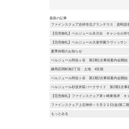
最新の記事
ファインスクェア吉祥寺北グランテラス 資料請
【完売御礼】ベルジュール氷川台 キャンセル待
【完売御礼】ベルジュール大泉学園ラヴィッサン
夏季休暇のお知らせ
ベルジュール阿佐ヶ谷 第2期1次事前案内会開始
練馬区関町南2丁目 土地 4区画
ベルジュール阿佐ヶ谷 第1期2次事前案内会開始
ベルジュール杉並井荻パークサイド 第2期1次事
【完売御礼】ファインスクェア茅ヶ崎東海岸 キ
ファインスクェア上石神井～５月２２日(金)第二
もっとみる