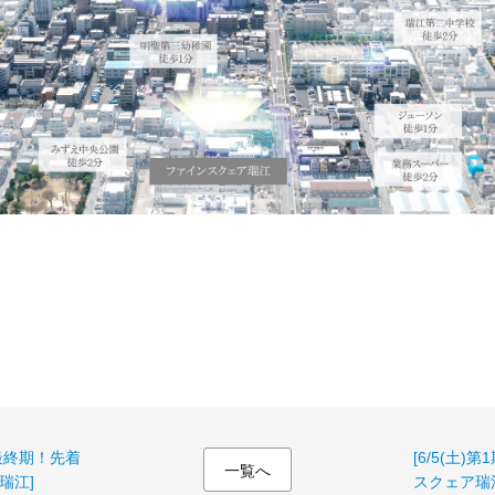
よ最終期！先着
[6/5(土
一覧へ
瑞江]
スクェア瑞